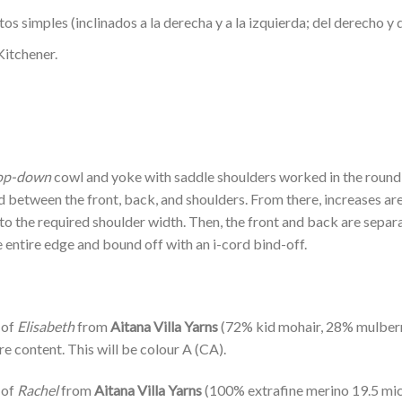
s simples (inclinados a la derecha y a la izquierda; del derecho y d
Kitchener.
op-down
cowl and yoke with saddle shoulders worked in the round s
d between the front, back, and shoulders. From there, increases are
to the required shoulder width. Then, the front and back are separa
 entire edge and bound off with an i-cord bind-off.
 of
Elisabeth
from
Aitana Villa Yarns
(72% kid mohair, 28% mulberr
bre content. This will be colour A (CA).
 of
Rachel
from
Aitana Villa Yarns
(100% extrafine merino 19.5 mic