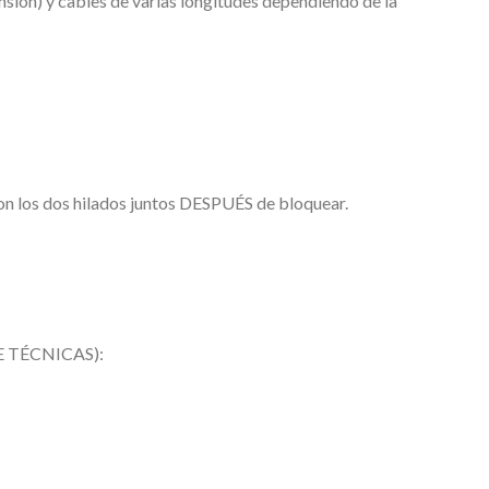
nsión) y cables de varias longitudes dependiendo de la
con los dos hilados juntos DESPUÉS de bloquear.
 DE TÉCNICAS):