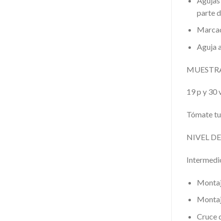
Agujas 
parte d
Marcad
Aguja a
MUESTRA
19 p y 30 
Tómate tu 
NIVEL D
Intermedi
Montaj
Montaj
Cruce 