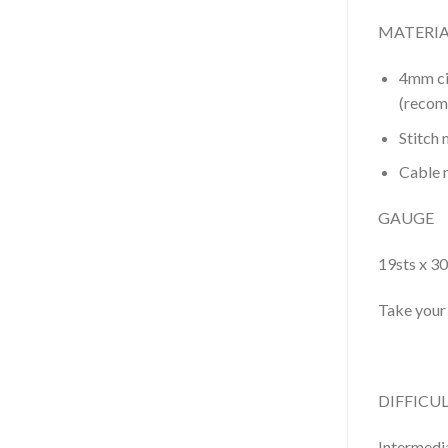
MATERIA
4mm cir
(recom
Stitch 
Cable n
GAUGE
19sts x 30
Take your
DIFFICU
Intermedi