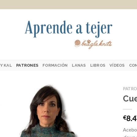
Y KAL
PATRONES
FORMACIÓN
LANAS
LIBROS
VÍDEOS
CO
PATRO
Cue
Añadir
8.
€
a la
lista de
Acebo 
deseos