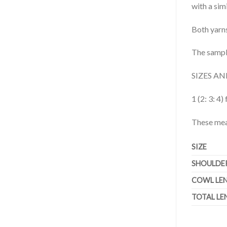
with a sim
Both yarn
The sampl
SIZES A
1 (2: 3: 4)
These mea
SIZE
SHOULDE
COWL LE
TOTAL LE