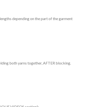
 lengths depending on the part of the garment
holding both yarns together, AFTER blocking.
HNIQUE VIDEOS section):