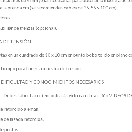
circulares de 4 mm (o las necesarias para obtener la muestra de te
e la prenda cm (se recomiendan cables de 35, 55 y 100 cm).
ores.
uxiliar de trenzas (opcional).
 DE TENSIÓN
vtas en un cuadrado de 10 x 10 cm en punto bobo tejido en plano 
tiempo para hacer la muestra de tensión.
E DIFICULTAD Y CONOCIMIENTOS NECESARIOS
o. Debes saber hacer (encontrarás vídeos en la sección VÍDEOS
e retorcido alemán.
e de lazada retorcida.
de puntos.