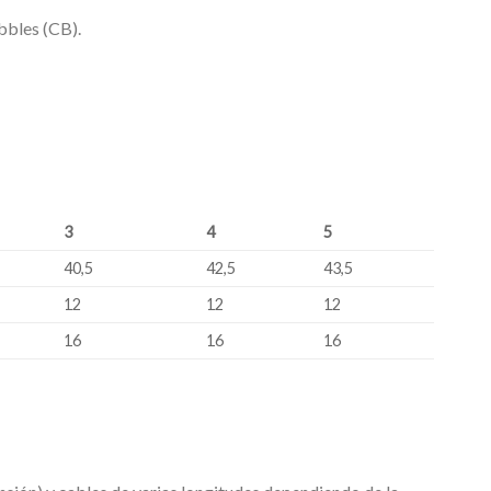
bbles (CB).
3
4
5
40,5
42,5
43,5
12
12
12
16
16
16