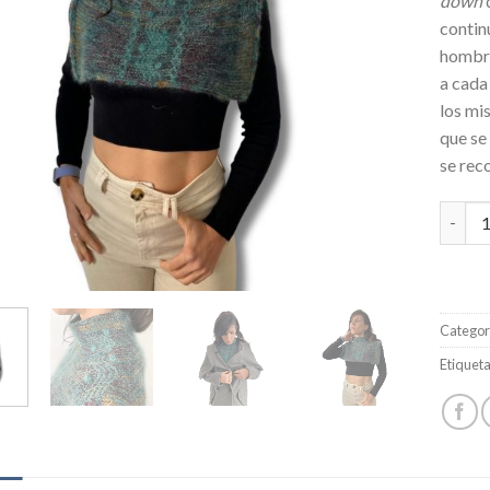
down
q
contin
hombro
a cada
los mi
que se
se rec
Cuello
Categor
Etiquet