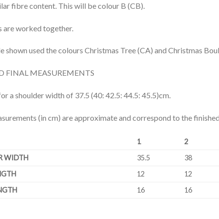
ilar fibre content. This will be colour B (CB).
s are worked together.
e shown used the colours Christmas Tree (CA) and Christmas Bou
ND FINAL MEASUREMENTS
 for a shoulder width of 37.5 (40: 42.5: 44.5: 45.5)cm.
surements (in cm) are approximate and correspond to the finished
1
2
R WIDTH
35.5
38
NGTH
12
12
NGTH
16
16