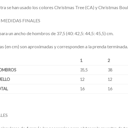
tra se han usado los colores Christmas Tree (CA) y Christmas Bou
Y MEDIDAS FINALES
) para un ancho de hombros de 37,5 (40: 42,5: 44,5: 45,5) cm.
as (en cm) son aproximadas y corresponden a la prenda terminada.
1
2
OMBROS
35,5
38
ELLO
12
12
OTAL
16
16
LES