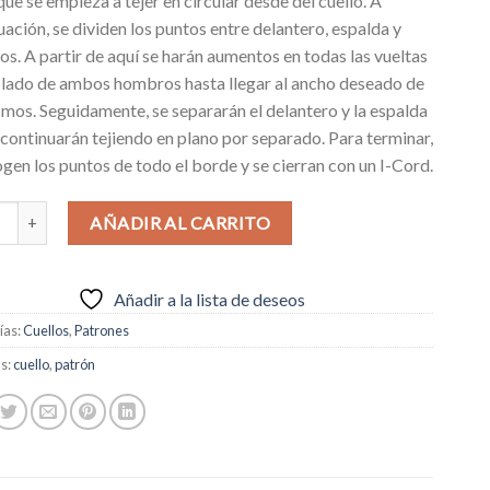
ue se empieza a tejer en circular desde del cuello. A
uación, se dividen los puntos entre delantero, espalda y
s. A partir de aquí se harán aumentos en todas las vueltas
 lado de ambos hombros hasta llegar al ancho deseado de
smos. Seguidamente, se separarán el delantero y la espalda
 continuarán tejiendo en plano por separado. Para terminar,
ogen los puntos de todo el borde y se cierran con un I-Cord.
 Acebo cantidad
Alternative:
AÑADIR AL CARRITO
Añadir a la lista de deseos
ías:
Cuellos
,
Patrones
as:
cuello
,
patrón