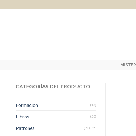
Skip
to
content
MISTER
CATEGORÍAS DEL PRODUCTO
Formación
(13)
Libros
(20)
Patrones
(71)