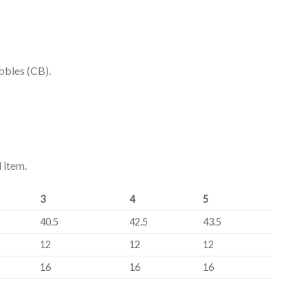
bbles (CB).
 item.
3
4
5
40.5
42.5
43.5
12
12
12
16
16
16