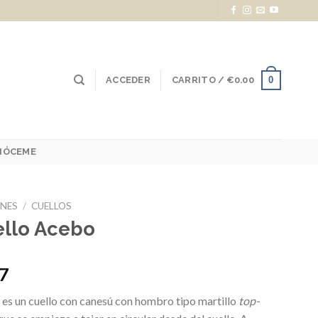
0
ACCEDER
CARRITO /
€
0.00
NÓCEME
NES
/
CUELLOS
llo Acebo
47
es un cuello con canesú con hombro tipo martillo
top-