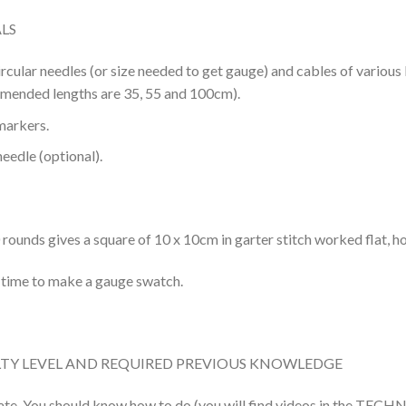
LS
cular needles (or size needed to get gauge) and cables of various
mended lengths are 35, 55 and 100cm).
markers.
eedle (optional).
 rounds gives a square of 10 x 10cm in garter stitch worked flat, 
 time to make a gauge swatch.
LTY LEVEL AND REQUIRED PREVIOUS KNOWLEDGE
ate. You should know how to do (you will find videos in the TEC