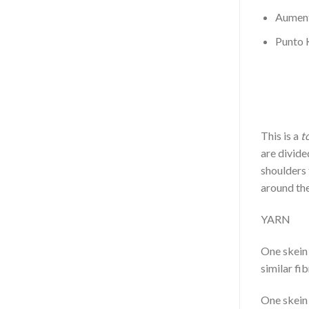
Aumento
Punto 
This is a
t
are divide
shoulders 
around the
YARN
One skein
similar fi
One skein