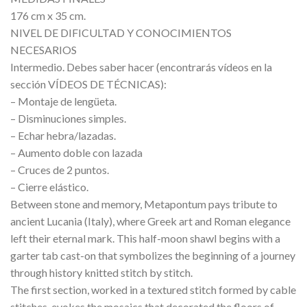
176 cm x 35 cm.
NIVEL DE DIFICULTAD Y CONOCIMIENTOS
NECESARIOS
Intermedio. Debes saber hacer (encontrarás vídeos en la
sección VÍDEOS DE TÉCNICAS):
– Montaje de lengüeta.
– Disminuciones simples.
– Echar hebra/lazadas.
– Aumento doble con lazada
– Cruces de 2 puntos.
– Cierre elástico.
Between stone and memory, Metapontum pays tribute to
ancient Lucania (Italy), where Greek art and Roman elegance
left their eternal mark. This half-moon shawl begins with a
garter tab cast-on that symbolizes the beginning of a journey
through history knitted stitch by stitch.
The first section, worked in a textured stitch formed by cable
stitches, evokes the mosaics that decorated the floors of