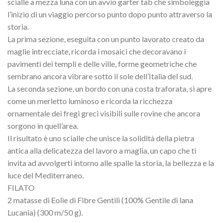
scialle a mezza luna con un avvio garter tab che simboleggia
l’inizio di un viaggio percorso punto dopo punto attraverso la
storia.
La prima sezione, eseguita con un punto lavorato creato da
maglie intrecciate, ricorda i mosaici che decoravano i
pavimenti dei templi e delle ville, forme geometriche che
sembrano ancora vibrare sotto il sole dell’Italia del sud.
La seconda sezione, un bordo con una costa traforata, si apre
come un merletto luminoso e ricorda la ricchezza
ornamentale dei fregi greci visibili sulle rovine che ancora
sorgono in quell’area.
Il risultato è uno scialle che unisce la solidità della pietra
antica alla delicatezza del lavoro a maglia, un capo che ti
invita ad avvolgerti intorno alle spalle la storia, la bellezza e la
luce del Mediterraneo.
FILATO
2 matasse di Eolie di Fibre Gentili (100% Gentile di lana
Lucania) (300 m/50 g).