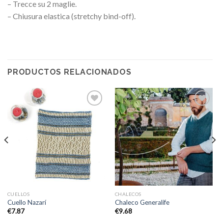
– Trecce su 2 maglie.
– Chiusura elastica (stretchy bind-off).
PRODUCTOS RELACIONADOS
Añadir
Añadir
a la
a la
lista de
lista de
deseos
deseos
CUELLOS
CHALECOS
Cuello Nazarí
Chaleco Generalife
€
7.87
€
9.68