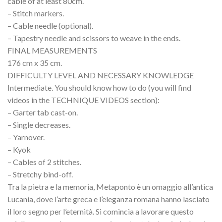
cable of at least 80cm.
– Stitch markers.
– Cable needle (optional).
– Tapestry needle and scissors to weave in the ends.
FINAL MEASUREMENTS
176 cm x 35 cm.
DIFFICULTY LEVEL AND NECESSARY KNOWLEDGE
Intermediate. You should know how to do (you will find
videos in the TECHNIQUE VIDEOS section):
– Garter tab cast-on.
– Single decreases.
– Yarnover.
– Kyok
– Cables of 2 stitches.
– Stretchy bind-off.
Tra la pietra e la memoria, Metaponto è un omaggio all’antica
Lucania, dove l’arte greca e l’eleganza romana hanno lasciato
il loro segno per l’eternità. Si comincia a lavorare questo