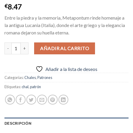
8.47
€
Entre la piedra y la memoria, Metapontum rinde homenaje a
la antigua Lucania (Italia), donde el arte griego y la elegancia
romana dejaron su huella eterna.
Chal Metaponutum cantidad
Alternative:
AÑADIR AL CARRITO
Añadir a la lista de deseos
Categorías:
Chales
,
Patrones
Etiquetas:
chal
,
patrón
DESCRIPCIÓN