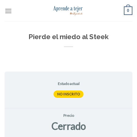
Skip
0
to
content
Pierde el miedo al Steek
Estado actual
NO INSCRITO
Precio
Cerrado