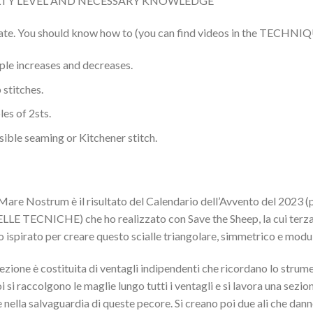
LTY LEVEL AND NECESSARY KNOWLEDGE
ate. You should know how to (you can find videos in the TECHNI
ple increases and decreases.
 stitches.
es of 2sts.
sible seaming or Kitchener stitch.
 Mare Nostrum è il risultato del Calendario dell’Avvento del 2023 (
E TECNICHE) che ho realizzato con Save the Sheep, la cui terza e
o ispirato per creare questo scialle triangolare, simmetrico e modu
ezione è costituita di ventagli indipendenti che ricordano lo stru
i si raccolgono le maglie lungo tutti i ventagli e si lavora una sezi
nella salvaguardia di queste pecore. Si creano poi due ali che danno a