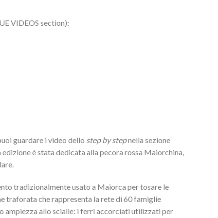
QUE VIDEOS section):
puoi guardare i video dello
step by step
nella sezione
dizione è stata dedicata alla pecora rossa Maiorchina,
lare.
mento tradizionalmente usato a Maiorca per tosare le
one traforata che rappresenta la rete di 60 famiglie
mpiezza allo scialle: i ferri accorciati utilizzati per