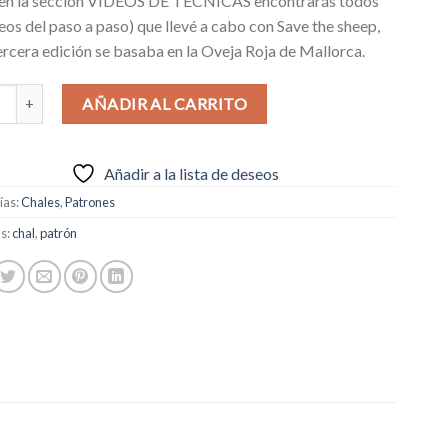
en la sección VÍDEOS DE TÉCNICAS encontrarás todos
deos del paso a paso) que llevé a cabo con Save the sheep,
ercera edición se basaba en la Oveja Roja de Mallorca.
are Nostrum cantidad
Alternative:
AÑADIR AL CARRITO
Añadir a la lista de deseos
ías:
Chales
,
Patrones
as:
chal
,
patrón