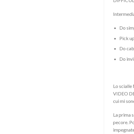
DIFFICU
Intermedi
Do sim
Pick up
Do cabl
Do invi
Lo scialle
VIDEO DELL
cui mi son
La prima s
pecore. Po
impegnate 