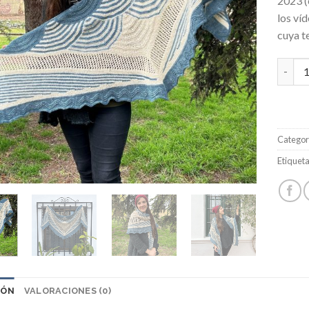
2023 (
los ví
cuya t
Chal M
Categor
Etiquet
IÓN
VALORACIONES (0)