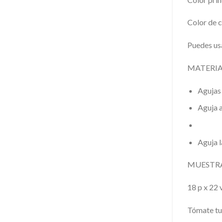
Color de 
Puedes usa
MATERIA
Agujas 
Aguja a
Aguja l
MUESTRA
18 p x 22 
Tómate tu