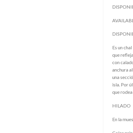
DISPONI
AVAILABL
DISPONIB
Es un chal
que reflej
con calado
anchura al
una secció
isla. Por 
que rodea 
HILADO
En la mues
Color prin