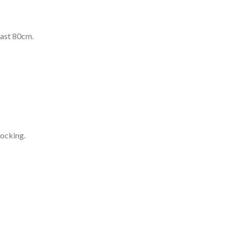
east 80cm.
locking.