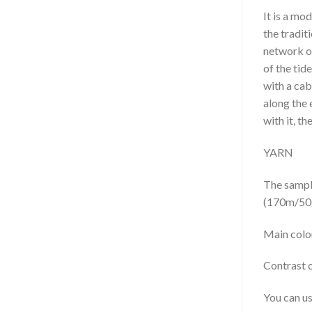
It is a mo
the tradit
network of
of the tid
with a cab
along the 
with it, th
YARN
The samp
(170m/50
Main colo
Contrast 
You can us