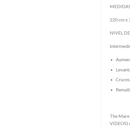
MEDIDAS
220 cm x 
NIVEL D
Intermedio
Aument
Levant
Cruces 
Remalla
The Mare 
VIDEOS) wh