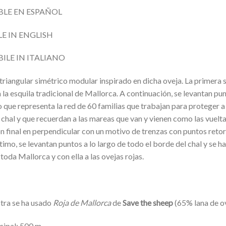
BLE EN ESPAÑOL
E IN ENGLISH
ILE IN ITALIANO
 triangular simétrico modular inspirado en dicha oveja. La primera
a la esquila tradicional de Mallorca. A continuación, se levantan pu
 que representa la red de 60 familias que trabajan para proteger a
 chal y que recuerdan a las mareas que van y vienen como las vuelt
n final en perpendicular con un motivo de trenzas con puntos reto
último, se levantan puntos a lo largo de todo el borde del chal y se
toda Mallorca y con ella a las ovejas rojas.
tra se ha usado
Roja de Mallorca
de
Save the sheep
(65% lana de o
cipal: 500 m