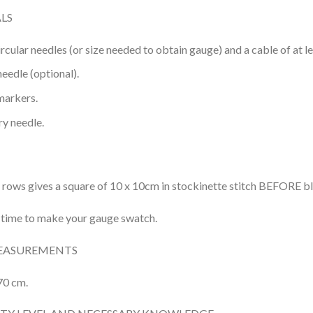
LS
cular needles (or size needed to obtain gauge) and a cable of at l
eedle (optional).
markers.
y needle.
 rows gives a square of 10 x 10cm in stockinette stitch BEFORE b
 time to make your gauge swatch.
MEASUREMENTS
70 cm.