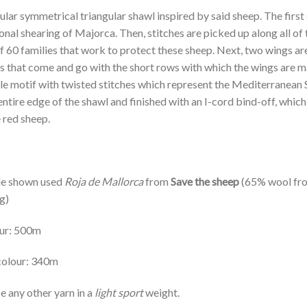
dular symmetrical triangular shawl inspired by said sheep. The first
ional shearing of Majorca. Then, stitches are picked up along all of
 60 families that work to protect these sheep. Next, two wings are
es that come and go with the short rows with which the wings are m
le motif with twisted stitches which represent the Mediterranean Se
entire edge of the shawl and finished with an I-cord bind-off, whic
e red sheep.
le shown used
Roja de Mallorca
from
Save the sheep
(65% wool fro
g)
ur: 500m
colour: 340m
e any other yarn in a
light sport
weight.