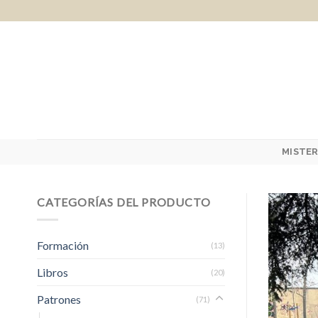
Skip
to
content
MISTER
CATEGORÍAS DEL PRODUCTO
Formación
(13)
Libros
(20)
Patrones
(71)