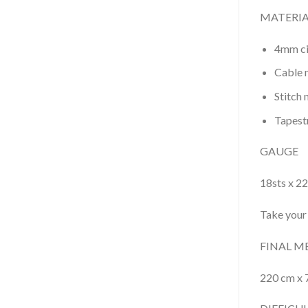
MATERIA
4mm cir
Cable n
Stitch 
Tapestr
GAUGE
18sts x 22
Take your
FINAL 
220 cm x 