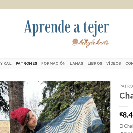
Y KAL
PATRONES
FORMACIÓN
LANAS
LIBROS
VÍDEOS
CO
PATRO
Cha
Añadir
8.
€
a la
lista de
El Cha
deseos